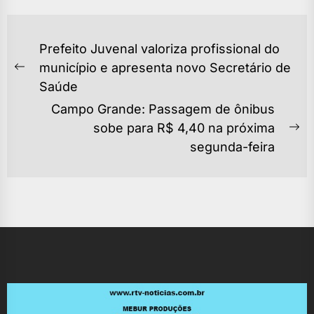
NAVEGAÇÃO
Prefeito Juvenal valoriza profissional do
DE
município e apresenta novo Secretário de
Previous
POST
Saúde
post:
Campo Grande: Passagem de ônibus
sobe para R$ 4,40 na próxima
Ne
segunda-feira
po