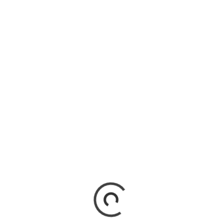
ma vez que eu comentar.
LHER LEVA CHOQUE APÓS SAIR DO
NHO E USAR CARREGADOR DE CELULAR
mulher sofreu um grave acidente ao utilizar um carregador de
lar não original enquanto estava hospedada em um hotel...
RV
21 de novembro de 2025