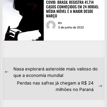
COVID: BRASIL REGISTRA 41.714
CASOS CONHECIDOS EM 24 HORAS;
MÉDIA MÓVEL É A MAIOR DESDE
MARÇO
RV
3 de junho de 2022
NAVEGAÇÃO
Nasa explorará asteroide mais valioso do
DE
Previous
que a economia mundial
POST
post:
Perdas nas safras já chegam a R$ 24
Ne
milhões no Paraná
po