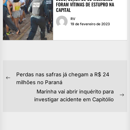
FORAM VÍTIMAS DE ESTUPRO NA
CAPITAL
RV
19 de fevereiro de 2023
NAVEGAÇÃO
Perdas nas safras já chegam a R$ 24
DE
Previous
milhões no Paraná
POST
post:
Marinha vai abrir inquérito para
Ne
investigar acidente em Capitólio
po