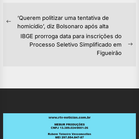
NAVEGAÇÃO
‘Querem politizar uma tentativa de
DE
Previous
homicídio’, diz Bolsonaro após alta
POST
post:
IBGE prorroga data para inscrições do
Processo Seletivo Simplificado em
Ne
Figueirão
po