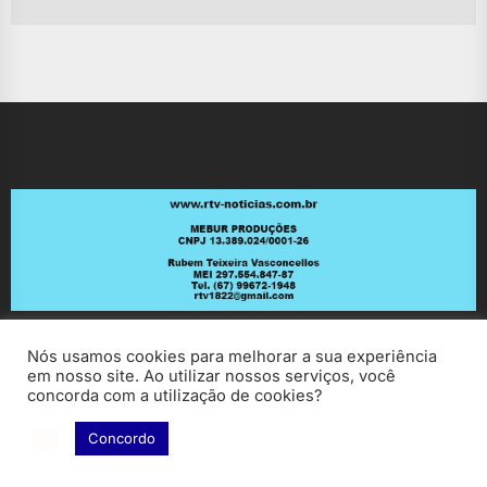
po
Nós usamos cookies para melhorar a sua experiência
em nosso site. Ao utilizar nossos serviços, você
concorda com a utilização de cookies?
Concordo
Copyright © 2026
RV Notícias.
All rights reserved.
Theme: ExtendedNews By
Themeinwp.
Powered by