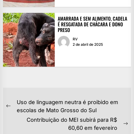
AMARRADA E SEM ALIMENTO, CADELA
É RESGATADA DE CHÁCARA E DONO
PRESO
RV
2 de abril de 2025
NAVEGAÇÃO
Uso de linguagem neutra é proibido em
DE
Previous
escolas de Mato Grosso do Sul
POST
post:
Contribuição do MEI subirá para R$
Ne
60,60 em fevereiro