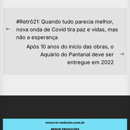
NAVEGAÇÃO
#Retrô21: Quando tudo parecia melhor,
DE
nova onda de Covid tira paz e vidas, mas
Previous
POST
não a esperança
post:
Após 10 anos do início das obras, o
Aquário do Pantanal deve ser
Ne
entregue em 2022
po