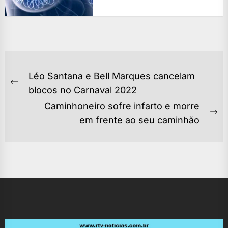
NAVEGAÇÃO
Léo Santana e Bell Marques cancelam
DE
Previous
blocos no Carnaval 2022
POST
post:
Caminhoneiro sofre infarto e morre
Ne
em frente ao seu caminhão
po