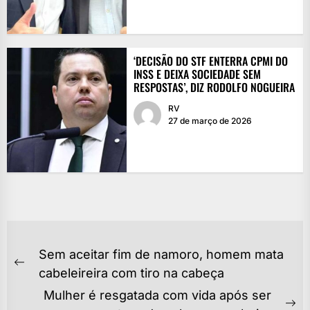
‘DECISÃO DO STF ENTERRA CPMI DO
INSS E DEIXA SOCIEDADE SEM
RESPOSTAS’, DIZ RODOLFO NOGUEIRA
RV
27 de março de 2026
NAVEGAÇÃO
Sem aceitar fim de namoro, homem mata
DE
Previous
cabeleireira com tiro na cabeça
POST
post:
Mulher é resgatada com vida após ser