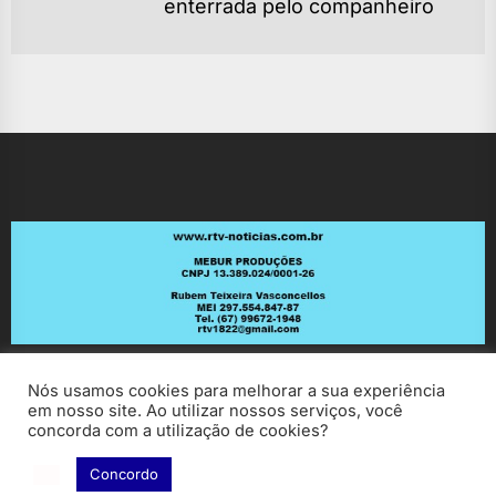
Ne
enterrada pelo companheiro
po
Nós usamos cookies para melhorar a sua experiência
em nosso site. Ao utilizar nossos serviços, você
concorda com a utilização de cookies?
Concordo
Copyright © 2026
RV Notícias.
All rights reserved.