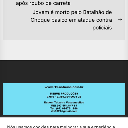
POST
após roubo de carreta
post:
Jovem é morto pelo Batalhão de
Choque básico em ataque contra
Ne
policiais
po
Nós usamos cookies para melhorar a sua experiência