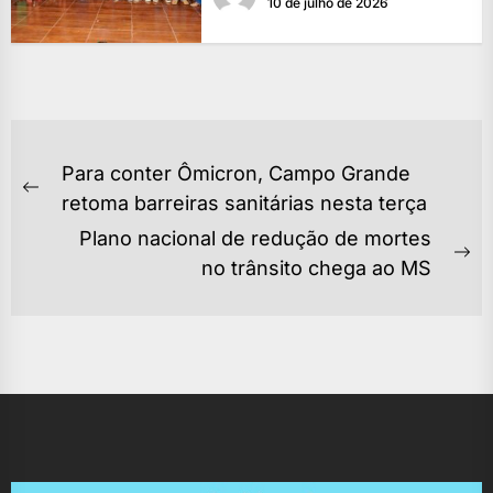
10 de julho de 2026
NAVEGAÇÃO
Para conter Ômicron, Campo Grande
DE
Previous
retoma barreiras sanitárias nesta terça
POST
post:
Plano nacional de redução de mortes
Ne
no trânsito chega ao MS
po