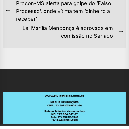
NAVEGAÇÃO
Procon-MS alerta para golpe do ‘Falso
DE
Processo’, onde vítima tem ‘dinheiro a
Previous
POST
receber’
post:
Lei Marília Mendonça é aprovada em
Ne
comissão no Senado
po