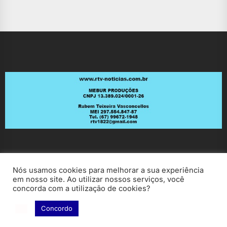
Nós usamos cookies para melhorar a sua experiência
em nosso site. Ao utilizar nossos serviços, você
concorda com a utilização de cookies?
Copyright © 2026
RV Notícias.
All rights reserved.
Theme: ExtendedNews By
Themeinwp.
Powered by
Concordo
WordPress.