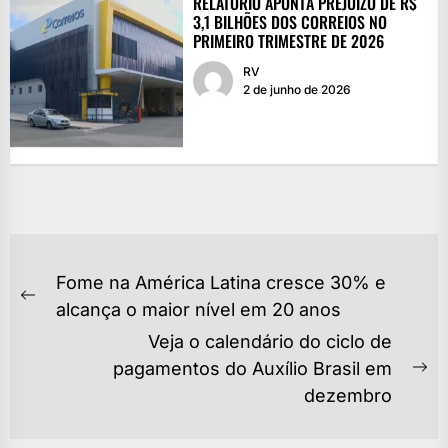
RELATÓRIO APONTA PREJUÍZO DE R$
3,1 BILHÕES DOS CORREIOS NO
PRIMEIRO TRIMESTRE DE 2026
RV
2 de junho de 2026
NAVEGAÇÃO
Fome na América Latina cresce 30% e
DE
Previous
alcança o maior nível em 20 anos
POST
post:
Veja o calendário do ciclo de
pagamentos do Auxílio Brasil em
Ne
dezembro
po