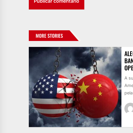
MORE STORIES
ALE
BAN
OPE
A s
Ame
pela