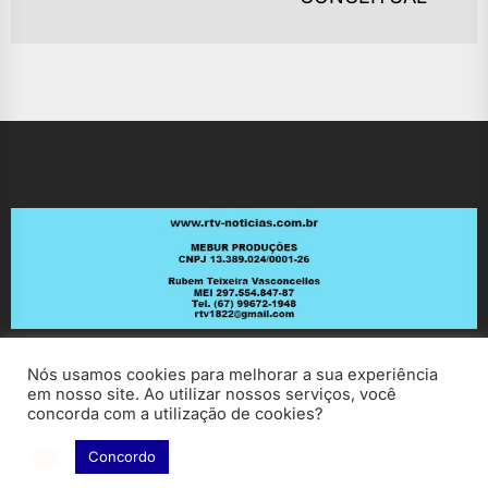
po
Nós usamos cookies para melhorar a sua experiência
em nosso site. Ao utilizar nossos serviços, você
concorda com a utilização de cookies?
Concordo
Copyright © 2026
RV Notícias.
All rights reserved.
Theme: ExtendedNews By
Themeinwp.
Powered by