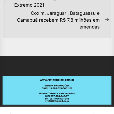
DE
Previous
Extremo 2021
POST
post:
Coxim, Jaraguari, Bataguassu e
Camapuã recebem R$ 7,8 milhões em
Ne
emendas
po