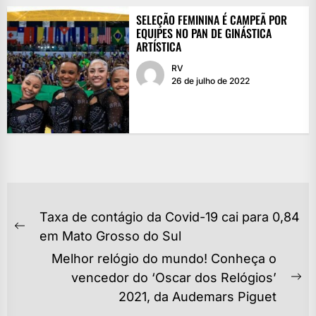
SELEÇÃO FEMININA É CAMPEÃ POR
EQUIPES NO PAN DE GINÁSTICA
ARTÍSTICA
RV
26 de julho de 2022
NAVEGAÇÃO
Taxa de contágio da Covid-19 cai para 0,84
DE
Previous
em Mato Grosso do Sul
POST
post:
Melhor relógio do mundo! Conheça o
vencedor do ‘Oscar dos Relógios’
Ne
2021, da Audemars Piguet
po