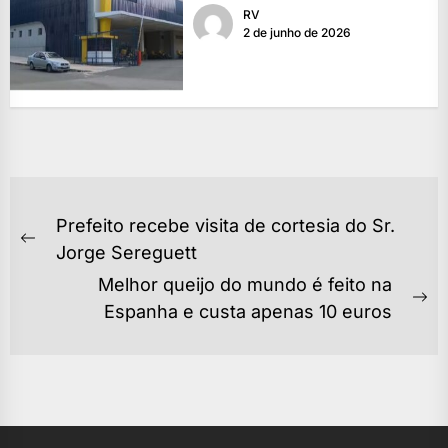
RV
2 de junho de 2026
NAVEGAÇÃO
Prefeito recebe visita de cortesia do Sr.
DE
Previous
Jorge Sereguett
POST
post:
Melhor queijo do mundo é feito na
Ne
Espanha e custa apenas 10 euros
po