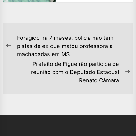
NAVEGAÇÃO
Foragido há 7 meses, polícia não tem
DE
pistas de ex que matou professora a
Previous
POST
machadadas em MS
post:
Prefeito de Figueirão participa de
reunião com o Deputado Estadual
Ne
Renato Câmara
po