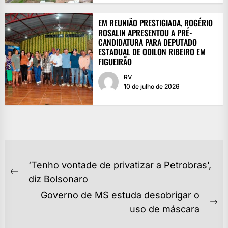
EM REUNIÃO PRESTIGIADA, ROGÉRIO
ROSALIN APRESENTOU A PRÉ-
CANDIDATURA PARA DEPUTADO
ESTADUAL DE ODILON RIBEIRO EM
FIGUEIRÃO
RV
10 de julho de 2026
NAVEGAÇÃO
‘Tenho vontade de privatizar a Petrobras’,
DE
Previous
diz Bolsonaro
POST
post:
Governo de MS estuda desobrigar o
Ne
uso de máscara
po